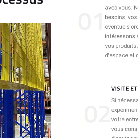
01
avec vous. 
besoins, vos
éventuels cr
intéressons 
vos produits,
d'espace et d
VISITE E
02
Si nécessa
expériment
votre entr
vous conse