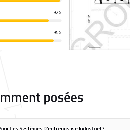
92
%
95
%
emment posées
 Pour Les Systèmes D'entreposage Industriel ?